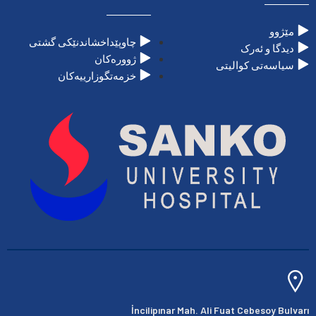
مێژوو
چاوپێداخشاندنێکی گشتی
دیدگا و ئەرک
ژوورەکان
سیاسەتی کوالیتی
خزمەتگوزارییەکان
İncilipınar Mah. Ali Fuat Cebesoy Bulvarı