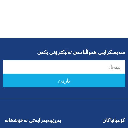
سەبسکرایبی هەواڵنامەی ئەلیکترۆنی بکەن
ناردن
کۆمپانیاکان
بەڕێوەبەرایەتی نەخۆشخانە