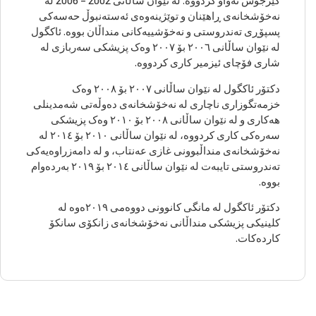
گێرجوش تەواو کردووە. لە نێوان ساڵانی 2002 – 2006 لە
نەخۆشخانەی ڕاهێنان و توێژینەوەی ئەستەنبوڵ حەسەکی
پسپۆڕی تەندروستی و نەخۆشییەکانی منداڵان بووە. ئاکگول
لە نێوان ساڵانی ٢٠٠٦ بۆ ٢٠٠٧ وەک پزیشکی سەربازی لە
شاری فۆچای ئیزمیر کاری کردووە.
دکتۆر ئاکگول لە نێوان ساڵانی ٢٠٠٧ بۆ ٢٠٠٨ وەک
خزمەتگوزاری ناچاری لە نەخۆشخانەی دەوڵەتی شەمدینلی
هەکاری و لە نێوان ساڵانی ٢٠٠٨ بۆ ٢٠١٠ وەک پزیشکی
سەرەکی کاری کردووە، لە نێوان ساڵانی ٢٠١٠ بۆ ٢٠١٤ لە
نەخۆشخانەی منداڵبوونی غازی عەنتاب، و لە دامەزراوەیەکی
تەندروستی تایبەت لە نێوان ساڵانی ٢٠١٤ بۆ ٢٠١٩ بەردەوام
بووە.
دکتۆر ئاکگول لە مانگی کانوونی دووەمی ٢٠١٩ەوە لە
کلینیکی پزیشکی منداڵانی نەخۆشخانەی زانکۆی سانکۆ
کاردەکات.