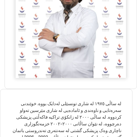
لە ساڵی ١٩٧٥ لە شاری تونسێلی لەدایک بووە. خوێندنی
سەرەتایی و ناوەندی و ئامادەیی لە شاری مێرسین تەواو
کردووە. لە ساڵی ٢٠٠٠ لە زانکۆی تراکیە فاکەڵتی پزیشکی
دەرچووە، لە نێوان ساڵانی ٢٠٠٠-٢٠٠٢ خزمەتگوزاری
ناچاری وەک پزیشکی گشتی لە سەنتەری تەندروستی باتمان