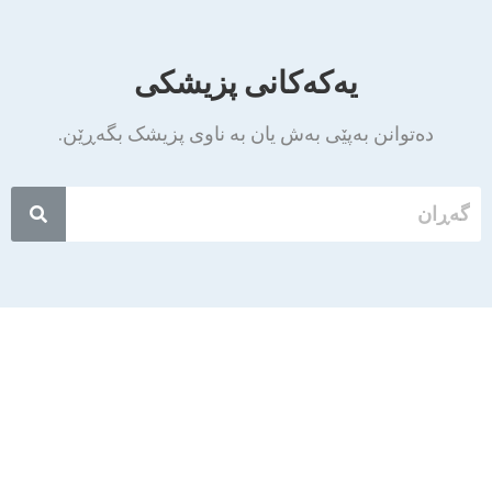
یەکەکانی پزیشکی
دەتوانن بەپێی بەش یان بە ناوی پزیشک بگەڕێن.