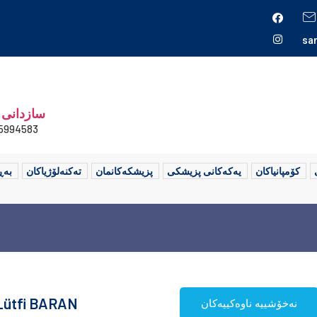
sa
سازدانی 
5994583+
کۆمپانیاکان
یەکەکانی پزیشکی
پزیشکەکانمان
تەکنەلۆژیاکان
بەڕ
 Lütfi BARAN
نەخۆشییە ناوەکییەکان