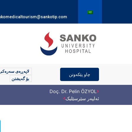
nkomedicaltourism@sankotip.com
لاپەڕەی سەرەکی
چاو پێکەوتن
بۆ گەیشتن
Doç. Dr. Pelin ÖZYOL
ئەلپەر سێرسێلیک