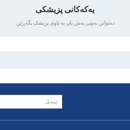
یەکەکانی پزیشکی
دەتوانن بەپێی بەش یان بە ناوی پزیشک بگەڕێن.