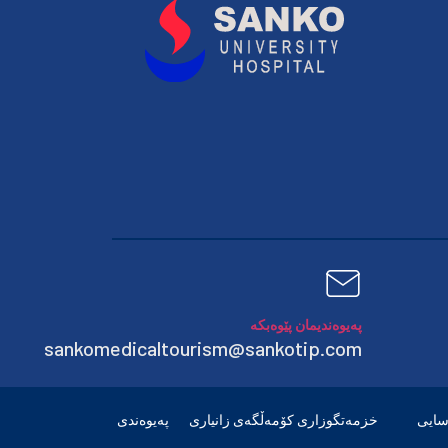
پەیوەندیمان پێوەبکە
sankomedicaltourism@sankotip.com
سایی
خزمەتگوزاری کۆمەڵگەی زانیاری
پەیوەندی