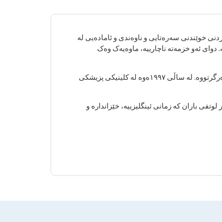
تەواوکردنی خوێندنی سەرەتایی و ناوەندی و ئامادەیی لە
 دوای ئەو خزمەتە ناچارییە، ماوەیەک وەک
دواتر پسپۆڕییەکەی لە زانکۆی ئێرسیێس بەشی پزیشکی ناوخۆیی وەرگرتووە. لە ساڵی ١٩٩٧ەوە لە کلینیکی پزیشکی
وتفی باران کە زمانی ئینگلیزییە، خێزاندارە و