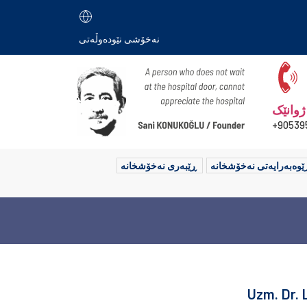
نەخۆشی نێودەوڵەتی
ژوانێک
90539
ێوەبەرایەتی نەخۆشخانە
ڕێبەری نەخۆشخانە
Uzm. Dr.