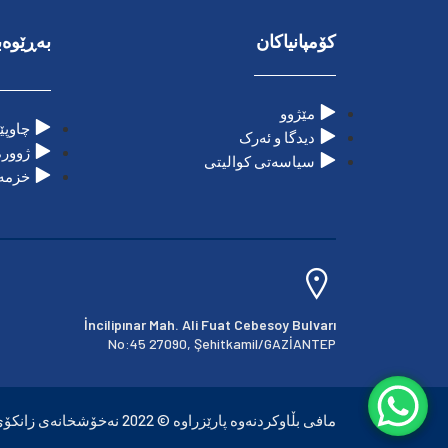
کۆمپانیاکان
بەڕێوەب
مێژوو
چاوپێ
دیدگا و ئەرک
ژوورە
سیاسەتی کوالیتی
خزمەت
İncilipınar Mah. Ali Fuat Cebesoy Bulvarı
No:45 27090, Şehitkamil/GAZİANTEP
مافی بڵاوکردنەوە پارێزراوە © 2022 نەخۆشخانەی زانکۆی سانکۆ هەموو مافەکان پارێزراوە.