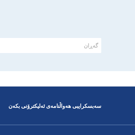
سەبسکرایبی هەواڵنامەی ئەلیکترۆنی بکەن