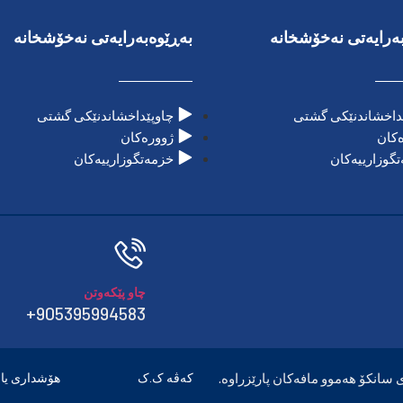
ەرایەتی نەخۆشخانە
بەڕێوەبەرایەتی نەخۆشخانە
داخشاندنێکی گشتی
چاوپێداخشاندنێکی گشتی
کان
ژوورەکان
گوزارییەکان
خزمەتگوزارییەکان
چاو پێکەوتن
905395994583+
کەڤە ک.ک
هۆشداری یا