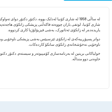
لە ساڵی 1958 لە شاری کۆنیا لەدایک بووە، دکتۆر دکتۆر دوای 
شاری کۆنیا، لوتفی باران چووەتە فاکەڵتی پزیشکی زانکۆی هاجەتەپە.
یاریدەدەر لە زانکۆی ئەتاتورک، بەشی فیزیۆلۆژیا کاری کردووە.
ناوخۆیی نەخۆشخانەی زانکۆی سانکۆ کاردەکات.
خولیاکانی بریتین لە بەرنامەسازی کۆمپیوتەر و سیستەم. دکتۆر دکتور ل
خاوەنی دوو منداڵە.