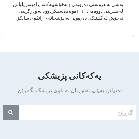
بەشی تەندروستی دەروونی و نەخۆشییەکانە. ڕاهێنەر یڵباش
لە تشرینی دووەمی ٢٠٢٠ەوە دەستیکردووە بە وەرگرتنی
نەخۆش لە کلینیکی دەروونی نەخۆشخانەی زانکۆی سانکۆ.
یەکەکانی پزیشکی
دەتوانن بەپێی بەش یان بە ناوی پزیشک بگەڕێن.