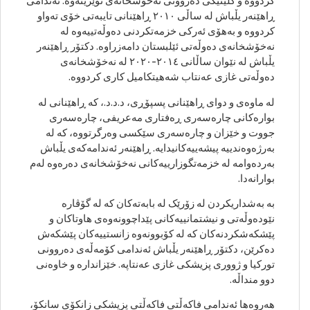
کردووە و کلینیکی دەروونی نەخۆشخانەی توێژینەوە. ئەندامی
ڕاهێنەر یڵباش لە ساڵی ٢٠١٠ ڕاهێنانی تایبەتی خۆی تەواو
کردووە و بەهۆی ئەرکی خزمەتکردنی دەوڵەتییەوە لە
نەخۆشخانەی دەوڵەتی ئێلبستان دامەزراوە. دکتۆر ڕاهێنەر
یڵباش لە نێوان ساڵانی ٢٠١٤-٢٠٢٠ لە نەخۆشخانەی
دەوڵەتی غازی عەنتاب شەهیتکامیل کاری کردووە.
لە ماوەی و دوای ڕاهێنانی پسپۆڕی، د.د.د.، کە ڕاهێنانی لە
بوارەکانی چارەسەری ڕەفتاری مەعریفی، چارەسەری
جووت و خێزان و چارەسەری سێکسی وەرگرتووە، کە لە
بەرژەوەندییە پیشەییەکانیدایە. ڕاهێنەر ئەندامەکەی یڵباش
بەردەوامە لە خزمەتگوزارییەکانی نەخۆشخانەی دەرەوە لەم
بوارانەدا.
بە بەشداریکردن لە زۆرێک لە بابەتەکان کە لە گۆڤارە
نێودەوڵەتی و نیشتمانییەکانی پێداچوونەوەی هاوتاکان و
پێشکەشکردنەکان کە لە کۆبوونەوە زانستییەکان پێشکەش
دەکرێن، دکتۆر ڕاهێنەر یڵباش ئەندامی کۆمەڵەی دەروونی
تورکیا و ژووری پزیشکی غازی عەنتاپە. خێزاندارە و خاوەنی
دوو منداڵە.
هەروەها ئەندامی فاکەڵتی فاکەڵتی پزیشکی زانکۆی سانکۆ،