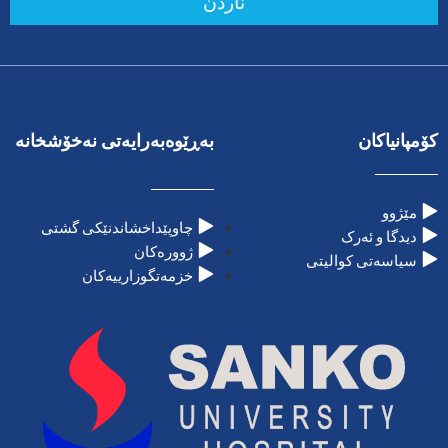
ناردن
کۆمپانیاکان
بەڕێوەبەرایەتی نەخۆشخانە
مێژوو
چاوپێداخشاندنێکی گشتی
دیدگا و ئەرک
ژوورەکان
سیاسەتی کوالیتی
خزمەتگوزارییەکان