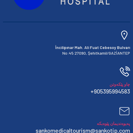
İncilipınar Mah. Ali Fuat Cebesoy Bulvarı
No:45 27090, Şehitkamil/GAZİANTEP
چاو پێکەوتن
905395994583+
پەیوەندیمان پێوەبکە
sankomedicaltourism@sankotip.com