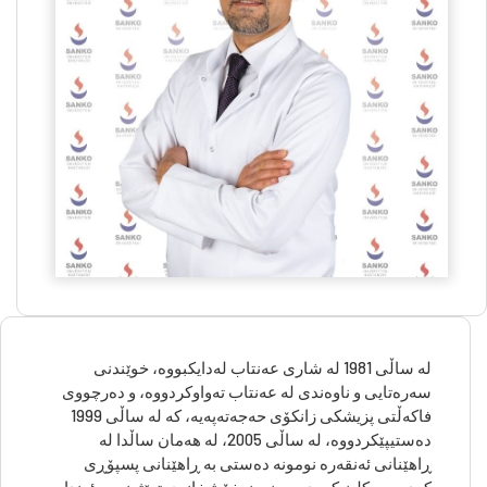
لە ساڵی 1981 لە شاری عەنتاب لەدایکبووە، خوێندنی
سەرەتایی و ناوەندی لە عەنتاب تەواوکردووە، و دەرچووی
فاکەڵتی پزیشکی زانکۆی حەجەتەپەیە، کە لە ساڵی 1999
دەستیپێکردووە، لە ساڵی 2005، لە هەمان ساڵدا لە
ڕاهێنانی ئەنقەرە نومونە دەستی بە ڕاهێنانی پسپۆڕی