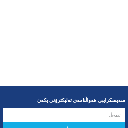
سەبسکرایبی هەواڵنامەی ئەلیکترۆنی بکەن