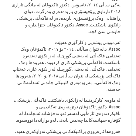
یەکی ساڵی ٢٠١٤، ئاسۆس. دکتۆر ئاکدۆغان لە مانگی ئازاری
٢٠١٨ نازناوی پرۆفیسۆری یاریدەدەری وەرگرت، دوای
ڕاهێنانی وەک پرۆفیسۆری یاریدەدەر لە فاکەڵتی پزیشکی
زانکۆی باشکێنت. Assoc. دکتۆر ئاکدۆغان خێزاندارە و
خاوەنی سێ کچە.
ئەزموونی پیشەیی و کارگێڕی هەبێت
Assoc. د.لە نێوان ساڵانی ٢٠١٤ بۆ ٢٠١٧، ئاکدۆغان وەک
ئەندامی فاکەڵتی لە بەشی گورچیلە لە زانکۆی ئەنقەرە
باسکەنت فاکەڵتی پزیشکی کاری کردووە، هەروەها وەک
ئەندامی فاکەڵتی لە بەشی گورچیلە لە زانکۆی غازی عەنتاب
فاکەڵتی پزیشکی لە نێوان ساڵانی ٢٠١٨ بۆ ٢٠٢٠، هەروەها
وەک فاکەڵتی… بەڕێوەبەری کلینیکی چاندنی ئەندامەکانی
جەستە.
لە ماوەی کارکردنیدا لە زانکۆی باشکێنت فاکەڵتی پزیشکی،
Assoc. دکتۆر ئاکدۆغان توێژینەوەی ئەکادیمی و
تاقیکردنەوەی ئاژەڵیی لەسەر ئەو نەخۆشانە ئەنجامدا. لە
گۆڤارە جیهانییەکاندا چەندین بابەتی لەو بوارانەدا نووسیوە.
هەروەها ئارەزووی پراکتیکەکانی پزیشکی تەواوکەری هەیە،