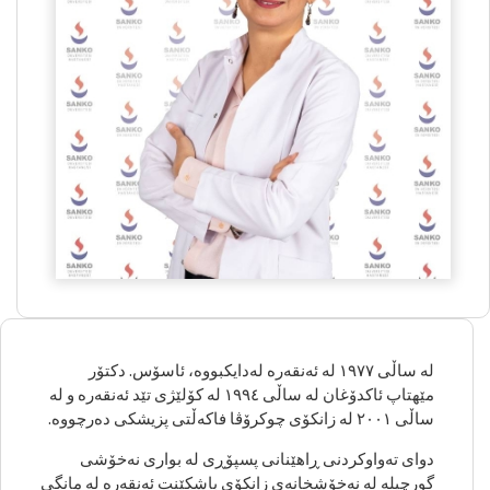
لە ساڵی ١٩٧٧ لە ئەنقەرە لەدایکبووە، ئاسۆس. دکتۆر
مێهتاپ ئاکدۆغان لە ساڵی ١٩٩٤ لە کۆلێژی تێد ئەنقەرە و لە
ساڵی ٢٠٠١ لە زانکۆی چوکرۆڤا فاکەڵتی پزیشکی دەرچووە.
دوای تەواوکردنی ڕاهێنانی پسپۆڕی لە بواری نەخۆشی
گورچیلە لە نەخۆشخانەی زانکۆی باشکێنت ئەنقەرە لە مانگی