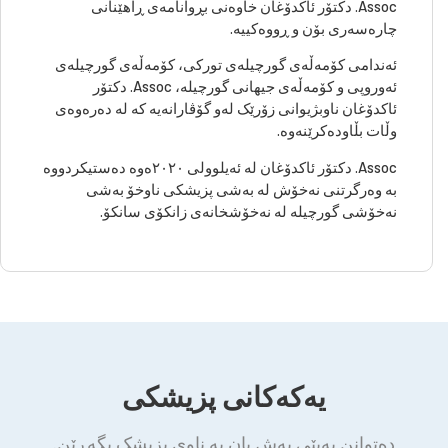
Assoc. دکتۆر ئاکدۆغان خاوەنی بڕوانامەی ڕاهێنانی
چارەسەری بۆن و ڕووەکییە.
ئەندامی کۆمەڵەی گورچیلەی تورکی، کۆمەڵەی گورچیلەی
ئەوروپی و کۆمەڵەی جیهانی گورچیلە، Assoc. دکتۆر
ئاکدۆغان ناوبژیوانی زۆرێک لەو گۆڤارانەیە کە لە دەرەوەی
وڵات بڵاودەکرێنەوە.
Assoc. دکتۆر ئاکدۆغان لە ئەیلوولی ٢٠٢٠ەوە دەستیکردووە
بە وەرگرتنی نەخۆش لە بەشی پزیشکی ناوخۆ بەشی
نەخۆشی گورچیلە لە نەخۆشخانەی زانکۆی سانکۆ.
یەکەکانی پزیشکی
دەتوانن بەپێی بەش یان بە ناوی پزیشک بگەڕێن.