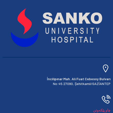
İncilipınar Mah. Ali Fuat Cebesoy Bulvarı
No:45 27090, Şehitkamil/GAZİANTEP
چاو پێکەوتن