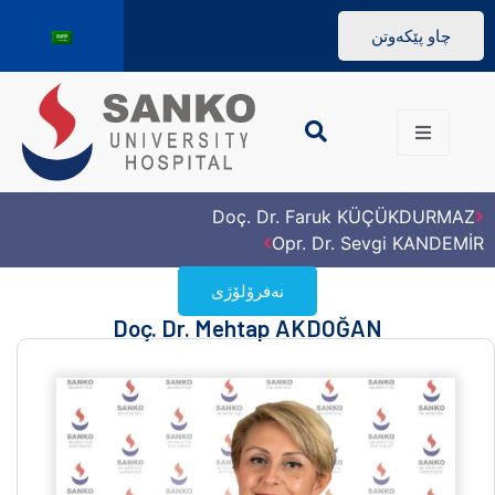
چاو پێکەوتن
Doç. Dr. Faruk KÜÇÜKDURMAZ
Opr. Dr. Sevgi KANDEMİR
نەفرۆلۆژی
Doç. Dr. Mehtap AKDOĞAN