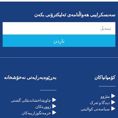
سەبسکرایبی هەواڵنامەی ئەلیکترۆنی بکەن
ناردن
کۆمپانیاکان
بەڕێوەبەرایەتی نەخۆشخانە
مێژوو
چاوپێداخشاندنێکی گشتی
دیدگا و ئەرک
ژوورەکان
سیاسەتی کوالیتی
خزمەتگوزارییەکان