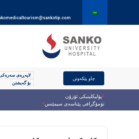
nkomedicaltourism@sankotip.com
لاپەڕەی سەرەکی
چاو پێکەوتن
بۆ گەیشتن
پۆلیکلینیکی ئۆزۆن
تۆمۆگرافی پێناسەی سیمێنس