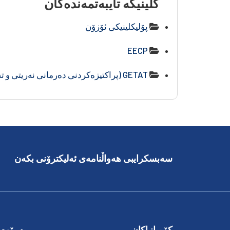
کلینیکە تایبەتمەندەکان
پۆلیکلینیکی ئۆزۆن
EECP
GETAT (پراکتیزەکردنی دەرمانی نەریتی و تەواوکەر)
سەبسکرایبی هەواڵنامەی ئەلیکترۆنی بکەن
کۆمپانیاکان
بەڕێوەب