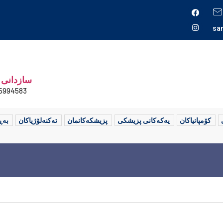
sa
سازدانی 
5994583+
کۆمپانیاکان
یەکەکانی پزیشکی
پزیشکەکانمان
تەکنەلۆژیاکان
بەڕ