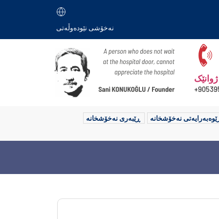
نەخۆشی نێودەوڵەتی
ژوانێک
90539
ێوەبەرایەتی نەخۆشخانە
ڕێبەری نەخۆشخانە