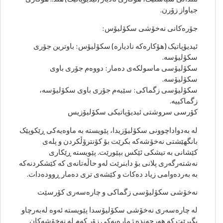
جیاواز زۆرن.
جۆرەکانی نەخۆشی سکۆلیۆس:
ئیدیۆپاتیک (هۆکارەکە نادیارە) سکۆلیۆس: باوترین جۆری
سکۆلیۆسە.
سکۆلیۆسی ماسولکەی دەمار: دووەم جۆری باوی
سکۆلیۆسە.
سکۆلیۆسی زگماکی: سێیەم جۆری باوی سکۆلیۆسە،
زگماکییە.
کۆرسی سروشتی ئیدیۆپاتیکی سکۆلیۆزیس
لە بەدواداچوونی سکۆلیۆزیدا، پێویستە بە ماوەیەکی ڕێکوپێک
بانگهێشتی نەخۆشەکە بکرێت بۆ کۆنترۆڵکردن و پلەی
کێشانی بە تیشکی ئێکس بپێورێت. پێویستە ڕێکاری
نەشتەرگەری پلانی بۆ دابنرێت لەو حاڵەتانەی کە کێشکردنەکە
بە بەردەوامی زیاد دەکات و کێشەی تری دەمار ڕوودەدات.
نەخۆشی سکۆلیۆسی زگماکی و چارەسەری کۆرسێت
لە چارەسەری نەخۆشی سکۆلیۆسدا پێویستە ئەوە لەبەرچاو
بگیرێت کە هەرچەندە ژمارەیەکی زۆر کەم لە نەخۆشەکان