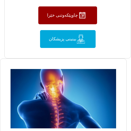
چاوپێکەوتنی خێرا
بینینی پزیشکان