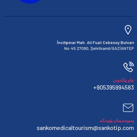
İncilipınar Mah. Ali Fuat Cebesoy Bulvarı
No:45 27090, Şehitkamil/GAZİANTEP
چاو پێکەوتن
905395994583+
پەیوەندیمان پێوەبکە
sankomedicaltourism@sankotip.com