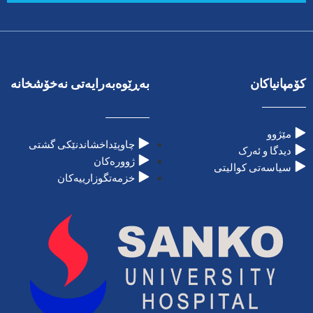
کۆمپانیاکان
بەڕێوەبەرایەتی نەخۆشخانە
مێژوو
چاوپێداخشاندنێکی گشتی
دیدگا و ئەرک
ژوورەکان
سیاسەتی کوالیتی
خزمەتگوزارییەکان