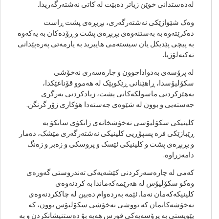
لەدەستدانی خوێن زیاتر دەبێت لە کاتی نەشتەرگەریدا.
وەک شێوازێکی نەشتەرگەری، بڕبڕەی پشت ڕاست
دەکرێتەوە بە بەستنەوەی بڕبڕەی پشت و ڕۆدەکان بە یەکەوە
بە پیچی پێدیکل یان سیستەمی هایبرید بە یارمەتی پەرەپێدانی
تەکنەلۆژیا.
لە پرۆسەی بەدواداچوون و چارەسەری نەخۆشی
سکۆلیۆسدا، ڕاهێنانی ڕێکوپێک لە هەموو قۆناغێکدا،
بەهێزکردنی ماسولکەکانی پشت، زیادکردنی بەرگری
جەستەیی و بوون لە شێوەی جەستەدا هۆکاری زۆر گرنگن.
کلینیکی سکۆلیۆسی نەخۆشخانەی زانکۆی سانکۆ بە
ڕێبازێکی فرە پسپۆڕیی کلینیکی نەشتەرگەری مێشک، دەمار
و بڕبڕەی پشت و کلینیکی ئێسک و پروسکی و زەبر و زەنگ
دامەزراوە.
کەمی لە چارەسەرکردنی کێشەیەکی تەندروستی گەورەی
وەکو سکۆلیۆس لە هەرێمەکەماندا بە کردنەوەی
کلینیکەکەمان نەما. ئێمە بەردەوام دەبین لە چاککردنەوەی
نەخۆشەکانمان کە تووشی نەخۆشی سکۆلیۆس بوون، کە
پێویستی بە پرۆسەیەکی قورس هەیە بۆ دەستنیشانکردن و بە