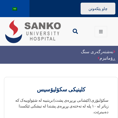
چاو پێکەوتن
نەشتەرگەری سنگ
ڕۆماتیزم
کلینیکی سکۆلیۆسیس
سکۆلیۆزی (کێشانی بڕبڕەی پشت) بریتییە لە شێواوییەک کە
زیاتر لە ١٠ پلە لە تەختەی بڕبڕەی پشتدا لە تیشکی ئێکسدا
دەبینرێت.