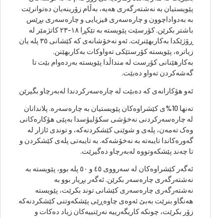
پێویستیان بە نەشتەرگەری هەیە، بەڵام زۆرینەیان دەتوانرێت
بە بەدواداچوون و چارەسەری فیزیایی و چارەسەری بڕێس
باشتر بکرێن. کۆرسێت پێویستە بە تێکڕا ١٨-٢٣ کاتژمێر لە
ڕۆژێکدا بەکاربهێنرێت. ئەو نەخۆشانەی کە کێشانی ٣٥ پلە یان
زیاترە، پێویستە کۆرستێکی تەواوکات بەکاربهێنن.
بەکارهێنانی کۆرست لە منداڵدا پێویستە بەردەوام بێت تا
گەشەکردن تەواو دەبێت.
ئەو هۆکارانەی کە دەبێت لە چارەسەرکردندا لەبەرچاو بگیرێن
تەنها 10%ی کێشراوەکان پێویستیان بە چارەسەرە. پلاندانان
لە چارەسەرکردنی نەخۆشی سکۆلیۆسدا بەپێی هۆکارەکانی
وەک تەمەن، پلەی و شوێنی کێشکردنەکە، و توندی ئازار لە
گەورەکاندا تایبەتە بە نەخۆشەکە. بە تایبەتی پلەی کێشکردن و
تا چەند پێشکەوتووە لەبەرچاو دەگیرێت.
ئەگەر کێشراوەکان لە سەرووی ٤٥ و ٥٠ پلە بوو، پێویستە بە
نەشتەرگەری چارەسەر بکرێن. ئەگەر بڕیار بوو بە
نەشتەرگەری چارەسەری کێشانی توند بکرێت، پێویستە
هەنگاو بنرێت بەبێ ئەوەی چاوەڕێی پێشکەوتنی کێشکردنەکە
زۆر بکرێت، چونکە کاریگەرییە نەرێنییەکان زیاد دەکات و