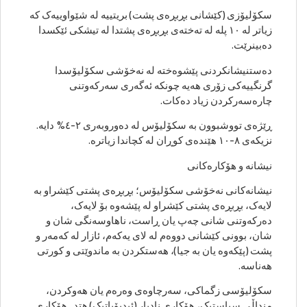
سکۆلیۆزی (کێشانی بڕبڕەی پشت) بریتییە لە شێواوییەک کە
زیاتر لە ١٠ پلە لە تەختەی بڕبڕەی پشتدا لە تیشکی ئێکسدا
دەبینرێت.
دەستنیشانکردنی پێشوەختە لە نەخۆشی سکۆلیۆسدا
گرنگییەکی زۆری هەیە چونکە ئەگەری سەرکەوتنی
چارەسەرکردن زیاد دەکات.
ڕێژەی تووشبوون بە سکۆلیۆس لە دەوروبەری ٢-٤% دایە.
نزیکەی ٨-١٠ هێندەی کوڕان لە کچاندا زیاترە.
نیشانە و هۆکارەکانی
نیشانەکانی نەخۆشی سکۆلیۆس؛ بڕبڕەی پشتی کێشراو بە
لایەک، بڕبڕەی پشتی کێشراو لە پێشەوە بۆ لایەک،
دەرکەوتنی شانی چەپ یان ڕاست، ناهاوسەنگی شان و
شان، بوونی کێشانی دووەم لە لای یەکەم، ئازار لە کەمەر و
پشت (پێکەوە یان بە جیا)، هەستکردن بە ماندوێتی و کورتی
هەناسە.
سکۆلیۆسی زگماکی، سەرچاوەی وەرەم یان هەوکردن،
منداڵی سپاستیک، هۆکاری نادیار (ئیدیۆپاتیک) هتد.. هۆکاری