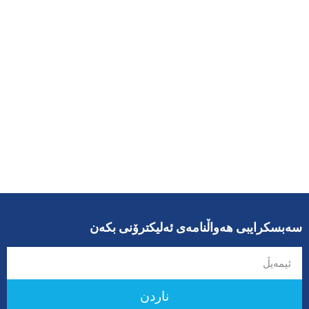
سەبسکرایبی هەواڵنامەی ئەلیکترۆنی بکەن
ناردن