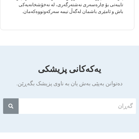
تایبەتی بۆ چارەسەری نەشتەرگەری، لە نەخۆشخانەیەکی
باش و ئامێری باشمان لەگەڵ تیمە سەرکەوتووەکەمان.
یەکەکانی پزیشکی
دەتوانن بەپێی بەش یان بە ناوی پزیشک بگەڕێن.