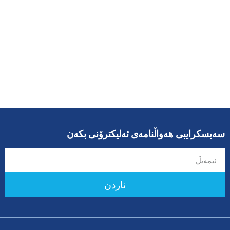
سەبسکرایبی هەواڵنامەی ئەلیکترۆنی بکەن
ناردن