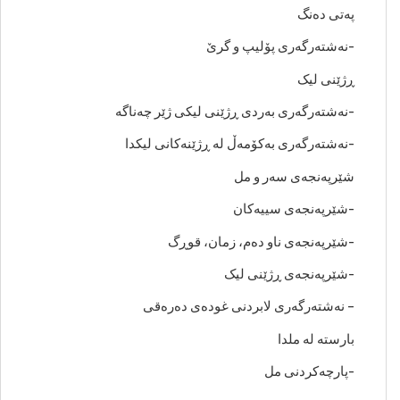
پەتی دەنگ
-نەشتەرگەری پۆلیپ و گرێ
ڕژێنی لیک
-نەشتەرگەری بەردی ڕژێنی لیکی ژێر چەناگە
-نەشتەرگەری بەکۆمەڵ لە ڕژێنەکانی لیکدا
شێرپەنجەی سەر و مل
-شێرپەنجەی سییەکان
-شێرپەنجەی ناو دەم، زمان، قوڕگ
-شێرپەنجەی ڕژێنی لیک
– نەشتەرگەری لابردنی غودەی دەرەقی
بارستە لە ملدا
-پارچەکردنی مل