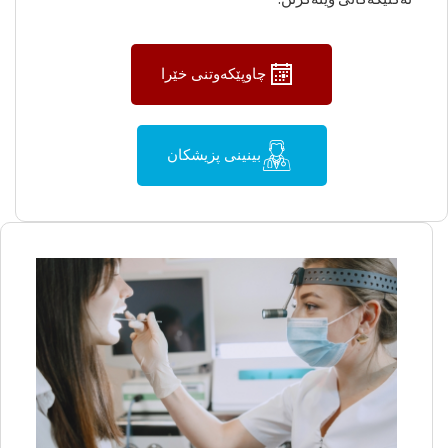
چاوپێکەوتنی خێرا
بینینی پزیشکان