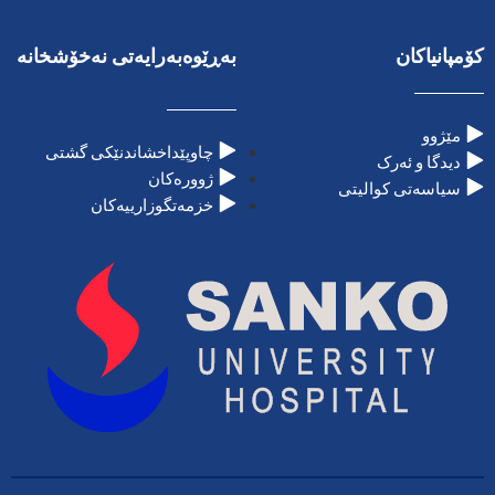
کۆمپانیاکان
بەڕێوەبەرایەتی نەخۆشخانە
مێژوو
چاوپێداخشاندنێکی گشتی
دیدگا و ئەرک
ژوورەکان
سیاسەتی کوالیتی
خزمەتگوزارییەکان