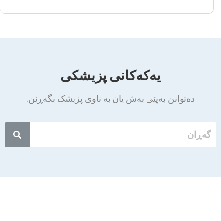
یەکەکانی پزیشکی
دەتوانن بەپێی بەش یان بە ناوی پزیشک بگەڕێن.