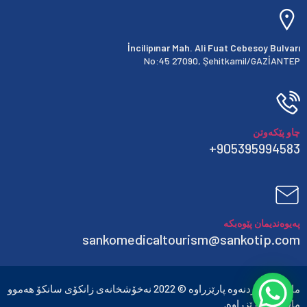
İncilipınar Mah. Ali Fuat Cebesoy Bulvarı
No:45 27090, Şehitkamil/GAZİANTEP
چاو پێکەوتن
905395994583+
پەیوەندیمان پێوەبکە
sankomedicaltourism@sankotip.com
مافی بڵاوکردنەوە پارێزراوە © 2022 نەخۆشخانەی زانکۆی سانکۆ هەموو
مافەکان پارێزراوە.