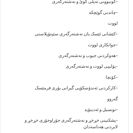
-کونبوونی تەپڵی گوێ و نەشتەرگەری
-چاندنی گوێچکە
لووت
-کێشانی ئێسک یان نەشتەرگەری سێپتۆپلاستی
-جوانکاری لووت
-هەوکردنی جیوب و نەشتەرگەری
-پۆلیپی لووت و نەشتەرگەری
-کۆنچا
-کارکردنی ئەندۆسکۆپی گیرانی بۆری فرمێسک
گەروو
-تونسیل و ئەدینۆید
-پشکنینی خڕخڕ و نەشتەرگەری جۆراوجۆری خڕخڕ و
لابردنی هەناسەدان