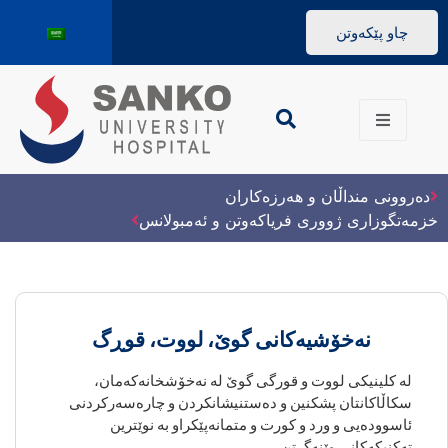
چاو پێکەوتن
دەروونی منداڵان و هەرزەکاران
خزمەتگوزاری ژووری فریاکەوتن و ئەمبولانس
نەخۆشیەکانی گوێ، لووت، قوڕگ
لە کلینیکی لووت و قورگی گوێ لە نەخۆشخانەکەمان،
سکاڵاکانتان پشکنین و دەستنیشانکردن و چارەسەرکردنی
ئاسوودەیی و ورد و کورت و متمانەپێکراو بە نوێترین
تەکنیکەکانی وێنەگرتن.