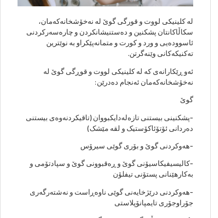
لە کلینیکی لووت و قورگی گوێ لە نەخۆشخانەکەمان،
سکاڵاکانتان پشکنین و دەستنیشانکردن و چارەسەرکردنی
ئاسوودەیی و ورد و کورت و متمانەپێکراو بە نوێترین
تەکنیکەکانی وێنەگرتن.
ئەو ڕێکارانەی کە لە کلینیکی لووت و قوڕگی گوێ لە
نەخۆشخانەکەمان ئەنجام دەدرێن:
گوێ
-پشکنینی بیستنی تازەلەدایکبووان (تاقیکردنەوەی بیستنی
دەردانی ئۆتۆئاکۆستیک و لقە مێشک)
-هەوکردنی گوێ و بۆری گوێی سیرۆس
-کالیسیفیکاسیۆنی گوێ و ڕەقبوونی گوێ و سپادتۆمی و
بەکارهێنانی پستۆنی تیفلۆن
-هەوکردنی درێژخایەنی گوێی ناوەڕاست و نەشتەرگەری
جۆراوجۆری تایمپانۆپلاستی