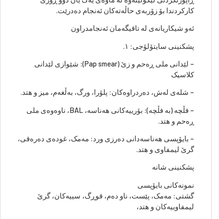
کارکردندا بۆ زۆربەی حاڵەتەکان ئەنجام دەدرێت.
ئەو شیکاریانەی لە تاقیگەمان ئەنجامدراون
پشکنینی سایتۆلۆجی: ١.
– لێدانی ملی ڕەحم و زێ (Pap smear): شێوازی لێدانی
کلاسیک
– شلەی لەش، دەردراوەکان: پلۆرا، ورگ، بەڵغەم، میز و هتد.
– فڵچە (بە فڵچە): بۆرییەکانی هەناسە، BAL، ناوەوەی ملی
ڕەحم و هتد.
– بایۆپسی هەناسەدانی دەرزی ورد: مەمک، غودەی دەرەقی،
گرێ لیمفاوی و هتد.
پشکنینی شانە
نمونەکانی بایۆپسی
گشتی: مەمک، پێست، ناو دەم، قوڕگ، سییەکان، گرێ
لیمفاوییەکان و هتد،