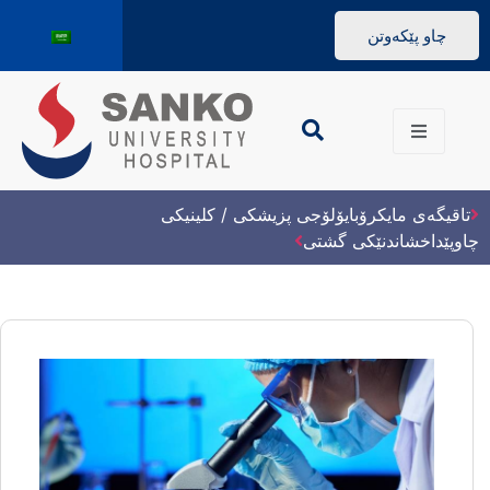
چاو پێکەوتن
تاقیگەی مایکرۆبایۆلۆجی پزیشکی / کلینیکی
چاوپێداخشاندنێکی گشتی