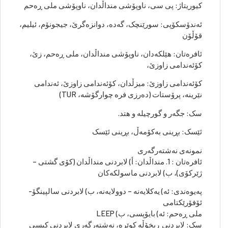
کیوریتاژ: پی سی، ناوپۆشی منداڵدان، ناوپۆشی ملی ڕەحم
ئەندۆسکۆپی: سورێنچک، گەدە، دوانزەگرێ، جیجونۆم، ئیلیم،
قۆڵۆن
ئافرەتان: هێلکەدان، ناوپۆشی منداڵدان، ملی ڕەحم، زێ،
کۆئەندامی زاوزێ،
کۆئەندامی زاوزێ: میزڵدان، کۆئەندامی زاوزێ، ئەندامی
نێرینە، پرۆستات (دەرزی فرە چوارگۆشە، TUR)
سک: جگەر و گورچیلە و هتد.
ئێسک: بڕینی بەکۆمەڵ، بڕینی ئێسک
نمونەی نەشتەرگەری
ئافرەتان : 1. منداڵدان: أ) لابردنی منداڵدان (کۆی گشتی –
ژێرکۆی)، ب) لابردنی ماسولکەکان
پەیوەندی: ئە) یەکلایەنە – دوولایەنە، ب) لابردنی سالپینگۆ-
ئۆفۆرێکتامی
ملی ڕەحم: ئە) بایۆپسی، ب) LEEP
سک: لابردنی ڕیخۆڵە کوێرە، نەشتەرگەری لابردنی کیسی