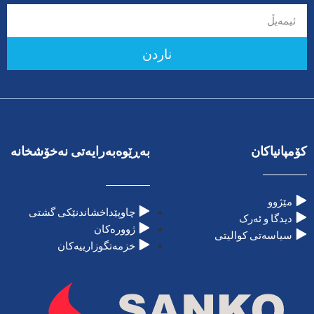
ناردن
کۆمپانیاکان
بەڕێوەبەرایەتی نەخۆشخانە
مێژوو
چاوپێداخشاندنێکی گشتی
دیدگا و ئەرک
ژوورەکان
سیاسەتی کوالیتی
خزمەتگوزارییەکان