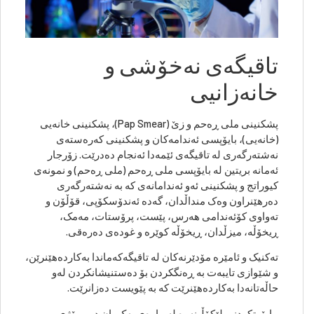
تاقیگەی نەخۆشی و
خانەزانیی
پشکنینی ملی ڕەحم و زێ (Pap Smear)، پشکنینی خانەیی
(خانەیی)، بایۆپسی ئەندامەکان و پشکنینی کەرەستەی
نەشتەرگەری لە تاقیگەی ئێمەدا ئەنجام دەدرێت. زۆرجار
ئەمانە بریتین لە بایۆپسی ملی ڕەحم (ملی ڕەحم) و نمونەی
کیوراتج و پشکنینی ئەو ئەندامانەی کە بە نەشتەرگەری
دەرهێنراون وەک منداڵدان، گەدە ئەندۆسکۆپی، قۆڵۆن و
تەواوی کۆئەندامی هەرس، پێست، پرۆستات، مەمک،
ڕیخۆڵە، میزڵدان، ڕیخۆڵە کوێرە و غودەی دەرەقی.
تەکنیک و ئامێرە مۆدێرنەکان لە تاقیگەکەماندا بەکاردەهێنرێن،
و شێوازی تایبەت بە ڕەنگکردن بۆ دەستنیشانکردن لەو
حاڵەتانەدا بەکاردەهێنرێت کە بە پێویست دەزانرێت.
ڕاپۆرتکردنی لێکۆڵینەوە لە ماوەی یەک یان دوو ڕۆژی