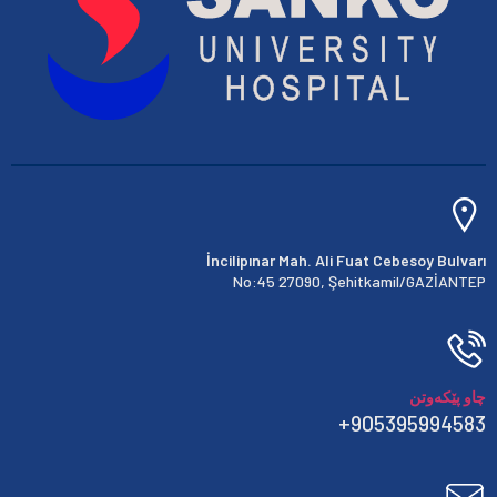
İncilipınar Mah. Ali Fuat Cebesoy Bulvarı
No:45 27090, Şehitkamil/GAZİANTEP
چاو پێکەوتن
905395994583+