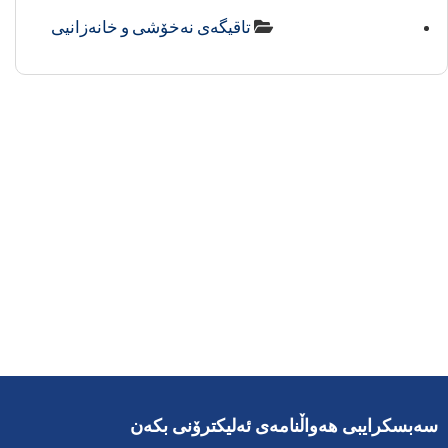
تاقیگەی نەخۆشی و خانەزانیی
سەبسکرایبی هەواڵنامەی ئەلیکترۆنی بکەن