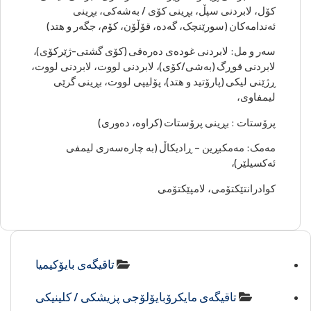
کۆل، لابردنی سپڵ، بڕینی کۆی / بەشەکی، بڕینی
ئەندامەکان (سورێنچک، گەدە، قۆڵۆن، کۆم، جگەر و هتد)
سەر و مل: لابردنی غودەی دەرەقی (کۆی گشتی-ژێرکۆی)،
لابردنی قوڕگ (بەشی/کۆی)، لابردنی لووت، لابردنی لووت،
ڕژێنی لیکی (پارۆتید و هتد)، پۆلیپی لووت، بڕینی گرێی
لیمفاوی،
پرۆستات : بڕینی پرۆستات (کراوە، دەوری)
مەمک: مەمکبڕین – ڕادیکاڵ (بە چارەسەری لیمفی
ئەکسیلێر)،
کوادرانتێکتۆمی، لامپێکتۆمی
تاقیگەی بایۆکیمیا
تاقیگەی مایکرۆبایۆلۆجی پزیشکی / کلینیکی